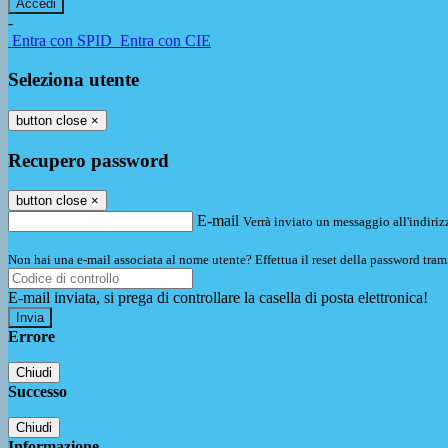
-
Entra con SPID
Entra con CIE
Seleziona utente
button close
×
Recupero password
button close
×
E-mail
Verrà inviato un messaggio all'indirizz
Non hai una e-mail associata al nome utente? Effettua il reset della password tram
E-mail inviata, si prega di controllare la casella di posta elettronica!
Errore
Chiudi
Successo
Chiudi
Informazione