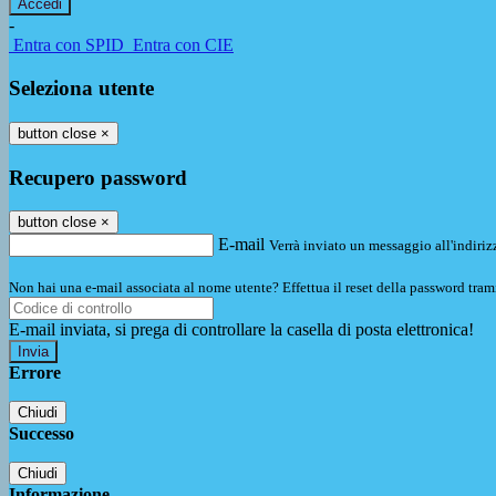
-
Entra con SPID
Entra con CIE
Seleziona utente
button close
×
Recupero password
button close
×
E-mail
Verrà inviato un messaggio all'indirizz
Non hai una e-mail associata al nome utente? Effettua il reset della password tram
E-mail inviata, si prega di controllare la casella di posta elettronica!
Errore
Chiudi
Successo
Chiudi
Informazione