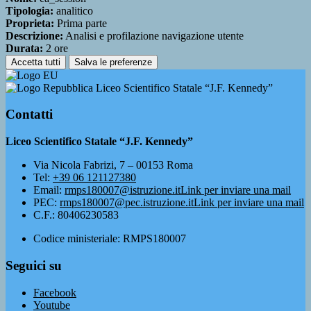
Tipologia:
analitico
Proprieta:
Prima parte
Descrizione:
Analisi e profilazione navigazione utente
Durata:
2 ore
Accetta tutti
Salva le preferenze
Liceo Scientifico Statale “J.F. Kennedy”
Contatti
Liceo Scientifico Statale “J.F. Kennedy”
Via Nicola Fabrizi, 7 – 00153 Roma
Tel:
+39 06 121127380
Email:
rmps180007@istruzione.it
Link per inviare una mail
PEC:
rmps180007@pec.istruzione.it
Link per inviare una mail
C.F.: 80406230583
Codice ministeriale: RMPS180007
Seguici su
Facebook
Youtube