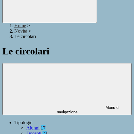
Home
>
Novità
>
Le circolari
Le circolari
Menu di
navigazione
Tipologie
Alunni
17
Docenti
23