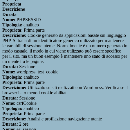
Proprieta
Descrizione
Durata
Nome:
PHPSESSID
Tipologia:
analitico
Proprieta:
Prima parte
Descrizione:
Cookie generato da applicazioni basate sul linguaggio
PHP. Si tratta di un identificatore generico utilizzato per mantenere
le variabili di sessione utente. Normalmente è un numero generato in
modo casuale, il modo in cui viene utilizzato può essere specifico
per il sito, ma un buon esempio è mantenere uno stato di accesso per
un utente tra le pagine.
Durata:
Sessione
Nome:
wordpress_test_cookie
Tipologia:
analitico
Proprieta:
Prima parte
Descrizione:
Utilizzato su siti realizzati con Wordpress. Verifica se il
browser ha o meno i cookie abilitati
Durata:
Sessione
Nome:
csrfCookie
Tipologia:
analitico
Proprieta:
Prima parte
Descrizione:
Analisi e profilazione navigazione utente
Durata:
2 ore
Nome:
ea_session