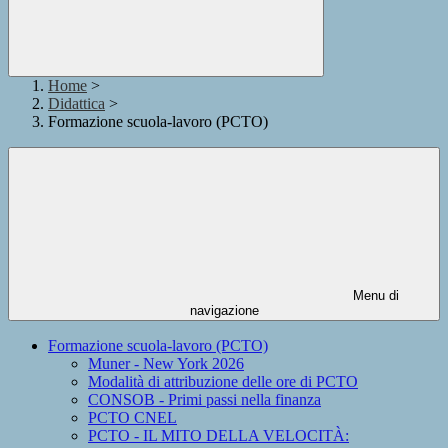
Home
>
Didattica
>
Formazione scuola-lavoro (PCTO)
Menu di
navigazione
Formazione scuola-lavoro (PCTO)
Muner - New York 2026
Modalità di attribuzione delle ore di PCTO
CONSOB - Primi passi nella finanza
PCTO CNEL
PCTO - IL MITO DELLA VELOCITÀ: