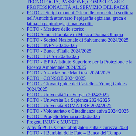
TECNOLOGIA, PASSIONE, COMPETENZE E
PROFESSIONALITÀ AL SERVIZIO DEL PAESE
PCTO - “Scripta manent!”: le mille forme della scrittura
nell’Antichità attraverso l’epigrafia egiziana, greca e
latina, la papirologia, i manoscritti.
PCTO - Mestiere dello storico
PCTO Scuola Popolare di Musica Donna Olimpia
PCTO - Società Nazionale di Salvamento 2024/2025
PCTO - INFN 2024/2025
PCTO - Banca d'Italia 2024/2025
PCTO - LUISS 2024/2025
PCTO - ISPRA Istituto Superiore per la Protezione e la
Ricerca Ambientale 2024/2025
PCTO - Associazione Mani tese 2024/2025
PCTO - CONSOB 2024/2025
PCTO - Giovani guide del Castello – Young Guides
2024/2025
PCTO - Università Tor Vergata 2024/2025
PCTO - Università La Sapienza 2024/2025
PCTO - Università ROMA TRE 2024/2025
PCTO - Volontariato e Cittadinanza attiva 2024/2025
PCTO - Progetto Memoria 2024/2025
Progetti IMUN e MUNER
Attività PCTO: corsi obbligatori sulla sicurezza 2024
PCTO - I Bambini delle Fate – Banca del Tempo