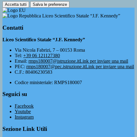
Accetta tutti
Salva le preferenze
Liceo Scientifico Statale “J.F. Kennedy”
Contatti
Liceo Scientifico Statale “J.F. Kennedy”
Via Nicola Fabrizi, 7 – 00153 Roma
Tel:
+39 06 121127380
Email:
rmps180007@istruzione.it
Link per inviare una mail
PEC:
rmps180007@pec.istruzione.it
Link per inviare una mail
C.F.: 80406230583
Codice ministeriale: RMPS180007
Seguici su
Facebook
Youtube
Instagram
Sezione Link Utili