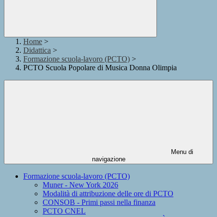
Home
>
Didattica
>
Formazione scuola-lavoro (PCTO)
>
PCTO Scuola Popolare di Musica Donna Olimpia
Menu di
navigazione
Formazione scuola-lavoro (PCTO)
Muner - New York 2026
Modalità di attribuzione delle ore di PCTO
CONSOB - Primi passi nella finanza
PCTO CNEL