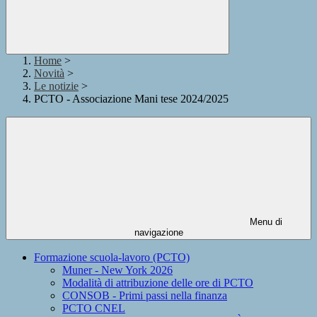
Home
>
Novità
>
Le notizie
>
PCTO - Associazione Mani tese 2024/2025
Menu di
navigazione
Formazione scuola-lavoro (PCTO)
Muner - New York 2026
Modalità di attribuzione delle ore di PCTO
CONSOB - Primi passi nella finanza
PCTO CNEL