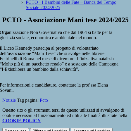
PCTO - I Bambini delle Fate – Banca del Tempo
Sociale 2024/2025
PCTO - Associazione Mani tese 2024/2025
Organizzazione Non Governativa che dal 1964 si batte per la
giustizia sociale, economica e ambientale nel mondo.
Il Liceo Kennedy partecipa al progetto di volontariato
dell’associazione “Mani Tese” che si svolge nelle librerie
Feltrinelli di Roma nel mese di dicembre. L’iniziativa natalizia
“Molto più di un pacchetto regalo” è a sostegno della Campagna
“I-Exist:libera un bambino dalla schiavitù”.
Per informazioni e candidature, contattare la prof.ssa Elena
Sovani.
Notizie
Tag pagina:
Pcto
Questo sito o gli strumenti terzi da questo utilizzati si avvalgono di
cookie necessari al funzionamento ed utili alle finalità illustrate nella
COOKIE POLICY
.