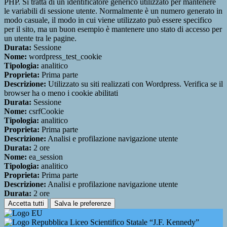
PHP. Si tratta di un identificatore generico utilizzato per mantenere
le variabili di sessione utente. Normalmente è un numero generato in
modo casuale, il modo in cui viene utilizzato può essere specifico
per il sito, ma un buon esempio è mantenere uno stato di accesso per
un utente tra le pagine.
Durata:
Sessione
Nome:
wordpress_test_cookie
Tipologia:
analitico
Proprieta:
Prima parte
Descrizione:
Utilizzato su siti realizzati con Wordpress. Verifica se il
browser ha o meno i cookie abilitati
Durata:
Sessione
Nome:
csrfCookie
Tipologia:
analitico
Proprieta:
Prima parte
Descrizione:
Analisi e profilazione navigazione utente
Durata:
2 ore
Nome:
ea_session
Tipologia:
analitico
Proprieta:
Prima parte
Descrizione:
Analisi e profilazione navigazione utente
Durata:
2 ore
Accetta tutti
Salva le preferenze
Liceo Scientifico Statale “J.F. Kennedy”