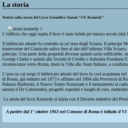
La storia
Notizie sulla storia del Liceo Scientifico Statale “J.F. Kennedy”
L’edificio che oggi ospita il liceo è stato infatti per mezzo secolo (dal
Il fabbricato attuale fu costruito su un’area degli Sciarra. Il principe Ma
trasteverine del Gianicolo saliva fino al sito dell’odierna Villa Sciarr
principe. Una parte della proprietà divenne quindi suolo edificabile, m
George Clarke e quindi alla Società di Credito e Industria Fondiaria Ed
riconoscenza verso Roma, donò la Villa allo Stato Italiano, a condizio
L’area su cui sorge il fabbricato attuale del liceo fu così acquistata ne
di Roma, già istituito nel 1873 e affidato nel 1894 alla Provincia di R
Palazzo Barberini, il Nuovo Teatro Nazionale e il monumento ai caduti 
annota il De Gubernatis), progettò ospedali e luoghi di cura, mettendo 
La storia del liceo Kennedy si inizia con il Decreto istitutivo del Pre
A partire dal 1° ottobre 1963 nel Comune di Roma è istituito il VI 