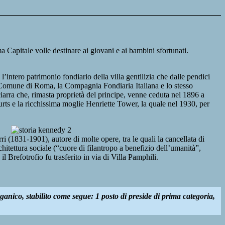
 Capitale volle destinare ai giovani e ai bambini sfortunati.
e l’intero patrimonio fondiario della villa gentilizia che dalle pendici
a il Comune di Roma, la Compagnia Fondiaria Italiana e lo stesso
ciarra che, rimasta proprietà del principe, venne ceduta nel 1896 a
urts e la ricchissima moglie Henriette Tower, la quale nel 1930, per
i (1831-1901), autore di molte opere, tra le quali la cancellata di
itettura sociale (“cuore di filantropo a benefizio dell’umanità”,
 Brefotrofio fu trasferito in via di Villa Pamphili.
ganico, stabilito come segue: 1 posto di preside di prima categoria,