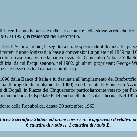
Il Liceo Kennedy ha sede nelle stesse aule e nello stesso verde che Roma
 1905 al 1955) la residenza del Brefotrofio.
ffeo II Sciarra, infatti, in seguito a errate speculazioni finanziarie, pers
a: i terreni furono lottizzati in base a convenzioni stipulate nel 1889 tr
entre rimase zona verde la parte elevata del Gianicolo (l’attuale Villa S
ilizia, da cui l’acquistarono, nel 1902, gli ultimi proprietari: George W
ne che fosse destinata a parco pubblico).
l 1898 dalla Banca d’Italia e fu destinata all’ampliamento del Brefotrofio
oma. Il progetto di ampliamento (1900) è dell’architetto Francesco Azzurr
di Dogali, in Piazza dei Cinquecento; particolarmente versato per l’arch
mano anche all’Ospedale Fatebenefratelli dell’Isola Tiberina. Nel 1955 il
sidente della Repubblica, datato 30 settembre 1963:
Liceo Scientifico Statale ad unico corso e ne è approvato il relativo or
6 cattedre di ruolo A, 1 cattedra di ruolo B.