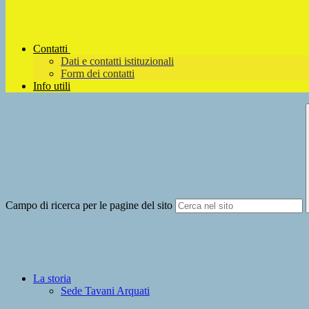
Contatti
Dati e contatti istituzionali
Form dei contatti
Info utili
Campo di ricerca per le pagine del sito
La storia
Sede Tavani Arquati