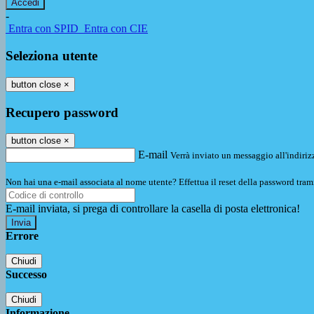
-
Entra con SPID
Entra con CIE
Seleziona utente
button close
×
Recupero password
button close
×
E-mail
Verrà inviato un messaggio all'indirizz
Non hai una e-mail associata al nome utente? Effettua il reset della password tram
E-mail inviata, si prega di controllare la casella di posta elettronica!
Errore
Chiudi
Successo
Chiudi
Informazione