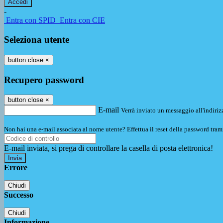
-
Entra con SPID
Entra con CIE
Seleziona utente
button close
×
Recupero password
button close
×
E-mail
Verrà inviato un messaggio all'indirizz
Non hai una e-mail associata al nome utente? Effettua il reset della password tram
E-mail inviata, si prega di controllare la casella di posta elettronica!
Errore
Chiudi
Successo
Chiudi
Informazione