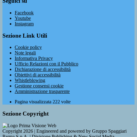
Seguici su
Facebook
Youtube
Instagram
Sezione Link Utili
Cookie policy
Note legali
Informativa Privacy
Ufficio Relazioni con il Pubblico
Dichiarazione di accessibilità
Obiettivi di accessibilità
Whistleblowing
Gestione consensi cookie
Amministrazione trasparente
Pagina visualizzata
222
volte
Sezione Copyright
Copyright 2026 | Engineered and powered by Gruppo Spaggiari
Parma S.p.A. | Divisione Publishing & New Social Media