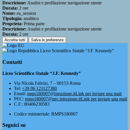
Descrizione:
Analisi e profilazione navigazione utente
Durata:
2 ore
Nome:
ea_session
Tipologia:
analitico
Proprieta:
Prima parte
Descrizione:
Analisi e profilazione navigazione utente
Durata:
2 ore
Accetta tutti
Salva le preferenze
Liceo Scientifico Statale “J.F. Kennedy”
Contatti
Liceo Scientifico Statale “J.F. Kennedy”
Via Nicola Fabrizi, 7 – 00153 Roma
Tel:
+39 06 121127380
Email:
rmps180007@istruzione.it
Link per inviare una mail
PEC:
rmps180007@pec.istruzione.it
Link per inviare una mail
C.F.: 80406230583
Codice ministeriale: RMPS180007
Seguici su