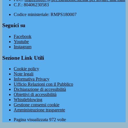
C.F.: 80406230583
Codice ministeriale: RMPS180007
Seguici su
Facebook
Youtube
Instagram
Sezione Link Utili
Cookie policy
Note legali
Informativa Privacy
Ufficio Relazioni con il Pubblico
Dichiarazione di accessibilità
Obiettivi di accessibilità
Whistleblowing
Gestione consensi cookie
Amministrazione trasparente
Pagina visualizzata
972
volte