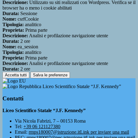
Descrizione:
Utilizzato su siti realizzati con Wordpress. Verifica se il
browser ha o meno i cookie abilitati
Durata:
Sessione
Nome:
csrfCookie
Tipologia:
analitico
Proprieta:
Prima parte
Descrizione:
Analisi e profilazione navigazione utente
Durata:
2 ore
Nome:
ea_session
Tipologia:
analitico
Proprieta:
Prima parte
Descrizione:
Analisi e profilazione navigazione utente
Durata:
2 ore
Accetta tutti
Salva le preferenze
Liceo Scientifico Statale “J.F. Kennedy”
Contatti
Liceo Scientifico Statale “J.F. Kennedy”
Via Nicola Fabrizi, 7 – 00153 Roma
Tel:
+39 06 121127380
Email:
rmps180007@istruzione.it
Link per inviare una mail
PEC:
rmps180007@pec.istruzione.it
Link per inviare una mail