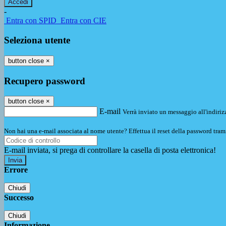
-
Entra con SPID
Entra con CIE
Seleziona utente
button close
×
Recupero password
button close
×
E-mail
Verrà inviato un messaggio all'indirizz
Non hai una e-mail associata al nome utente? Effettua il reset della password tram
E-mail inviata, si prega di controllare la casella di posta elettronica!
Errore
Chiudi
Successo
Chiudi
Informazione