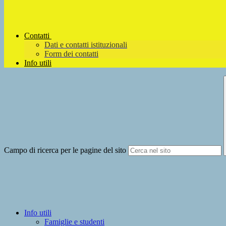
Contatti
Dati e contatti istituzionali
Form dei contatti
Info utili
Campo di ricerca per le pagine del sito
Info utili
Famiglie e studenti